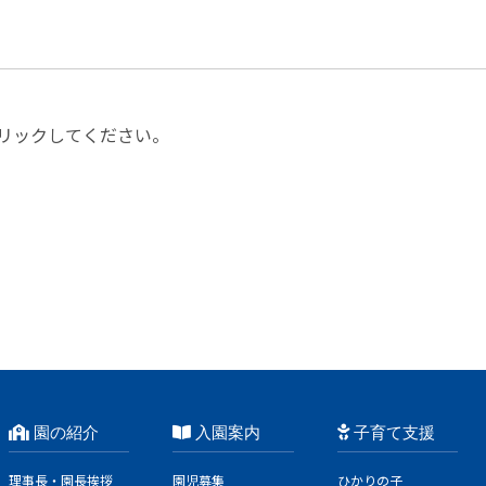
リックしてください。
園の紹介
入園案内
子育て支援
理事長・園長挨拶
園児募集
ひかりの子