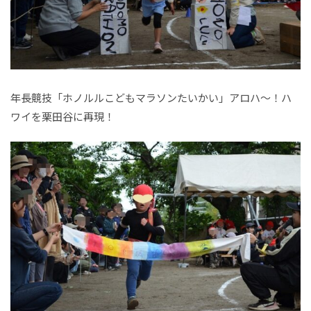
年長競技「ホノルルこどもマラソンたいかい」アロハ～！ハ
ワイを栗田谷に再現！