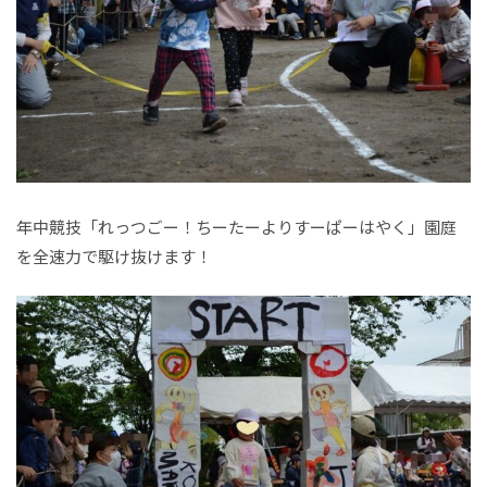
年中競技「れっつごー！ちーたーよりすーぱーはやく」園庭
を全速力で駆け抜けます！