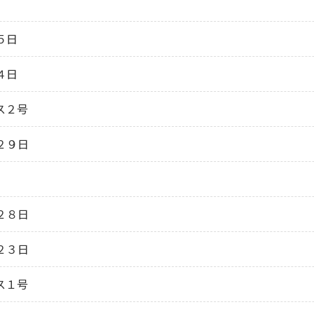
５日
４日
ス２号
２９日
２８日
２３日
ス１号