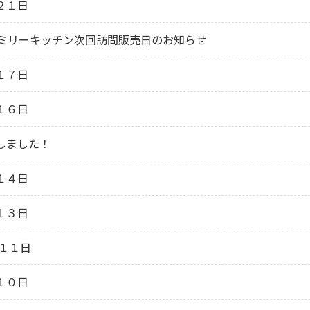
２１日
ァミリーキッチン次回訪問販売日のお知らせ
１７日
１６日
しました！
１４日
１３日
１１日
１０日